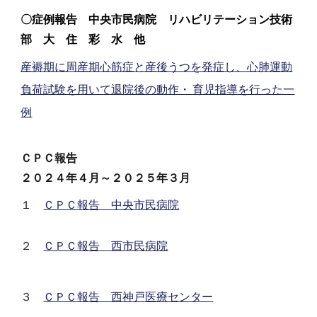
〇症例報告
中央市民病院
リハビリテーション技術
部
大 住 彩 水
他
産褥期に周産期心筋症と産後うつを発症し、心肺運動
負荷試験を用いて退院後の動作・ 育児指導を行った一
例
ＣＰＣ報告
２０２
４
年４月～２０２
５
年３月
１
ＣＰＣ報告 中央市民病院
２
ＣＰＣ報告 西市民病院
３
ＣＰＣ報告 西神戸医療センター