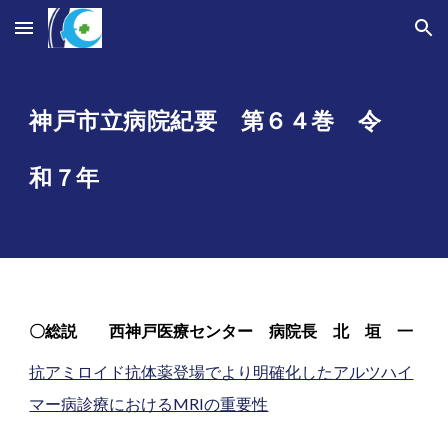
Skip to main content
Skip to navigation
神戸市立病院紀要 第６
４
巻 令
和
７
年
〇
総説
西神戸医療センター
病院長
北 垣
一
抗アミロイド抗体薬登場でより明確化したアルツハイ
マー病診療におけるMRIの重要性