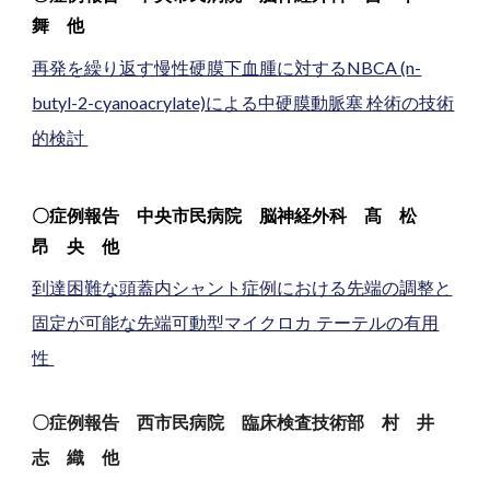
舞
他
再発を繰り返す慢性硬膜下血腫に対するNBCA (n-
butyl-2-cyanoacrylate)による中硬膜動脈塞 栓術の技術
的検討
〇
症例報告
中央市民病院
脳神経外科
髙 松
昂 央
他
到達困難な頭蓋内シャント症例における先端の調整と
固定が可能な先端可動型マイクロカ テーテルの有用
性
〇症例報告 西市民病院 臨床検査技術部 村 井
志 織 他