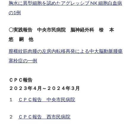
胸水に異型細胞を認めたアグレッシブ NK 細胞白血病
の1例
〇実践報告 中央市民病院 脳神経外科 㮈 本
悠 嗣 他
膣横紋筋肉腫の左房内転移再発による中大脳動脈腫瘍
塞栓症の一例
ＣＰＣ報告
２０２
３
年４月～２０２
４
年３月
１
ＣＰＣ報告 中央市民病院
２
ＣＰＣ報告 西市民病院