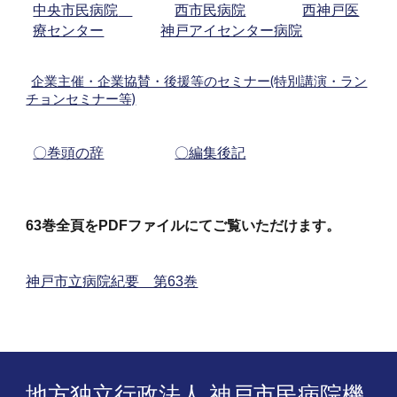
中央市民病院
西市民病院
西神戸医
療センター
神戸アイセンター病院
企業主催・企業協賛・後援等のセミナー(特別講演・ラン
チョンセミナー等)
〇巻頭の辞
〇編集後記
63
巻全頁をPDFファイルにてご覧いただけます。
神戸市立病院紀要 第
63
巻
地方独立行政法人 神戸市民病院機