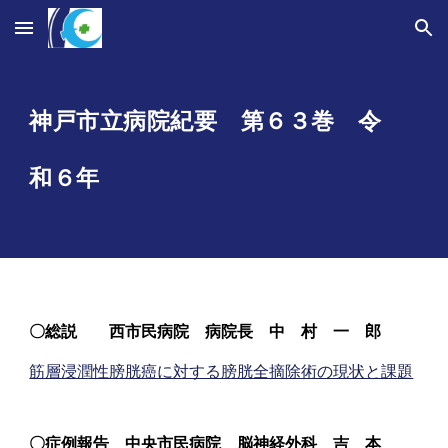
Skip to main content
Skip to navigation
神戸市立病院紀要 第６
３
巻 令
和
６
年
〇
総説
西市民
病院 病院長
中
村
一 郎
筋層浸潤性膀胱癌に対する膀胱全摘除術の現状と課題
〇
症例報告
中央市民病院
脳神経外科
吉 本