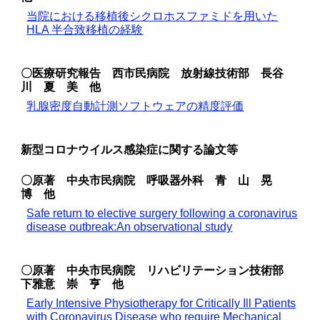
当院における移植後シクロホスファミドを用いた
HLA 半合致移植の経験
〇
医療研究報告 西市民病院 放射線技術部 長谷
川 夏 美 他
乳腺密度自動計測ソフトウェアの精度評価
新型コロナウイルス感染症に関する論文等
〇
原著 中央市民病院 呼吸器外科 青 山 晃
博 他
Safe return to elective surgery following a coronavirus
disease outbreak:An observational study
〇
原著 中央市民病院 リハビリテーション技術部
下雅意 崇 亨 他
Early Intensive Physiotherapy for Critically Ill Patients
with Coronavirus Disease who require Mechanical