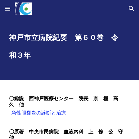
Skip to main content
Skip to navigation
神戸市立病院紀要 第６０巻 令
和
３
年
〇
総説 西神戸医療センター 院長 京 極 高
久 他
急性胆嚢炎の診断と治療
〇
原著 中央市民病院 血液内科 上 條 公 守
他