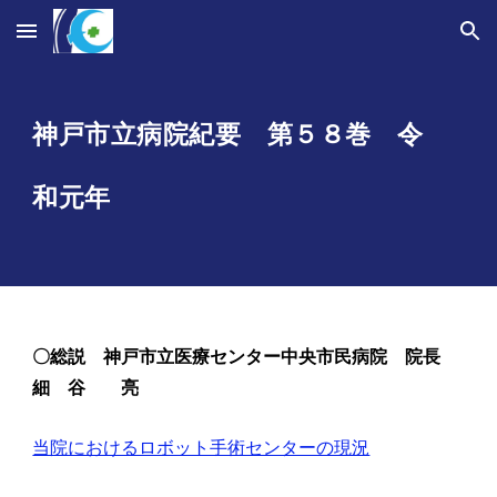
Skip to main content
Skip to navigation
神戸市立病院紀要 第５
８
巻 令
和
元年
〇
総説 神戸市立医療センター中央市民病院 院長
細 谷 亮
当院におけるロボット手術センターの現況