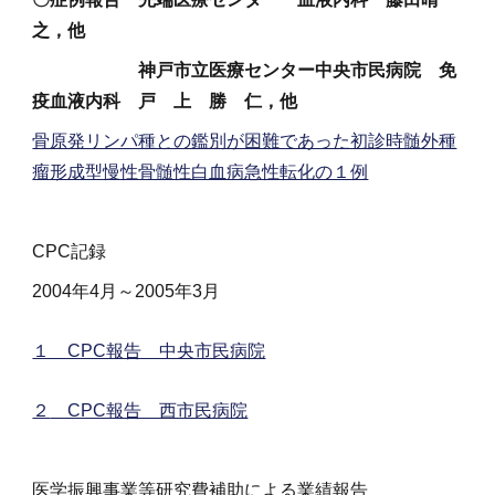
之，他
神戸市立医療センター中央市民病院 免
疫血液内科 戸 上 勝 仁，他
骨原発リンパ種との鑑別が困難であった初診時髄外種
瘤形成型慢性骨髄性白血病急性転化の１例
CPC記録
2004年4月～2005年3月
１ CPC報告 中央市民病院
２
CPC報告 西市民病院
医学振興事業等研究費補助による業績報告