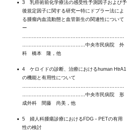
3 乳癌術前化学療法の感受性予測因子および予
後
規定因子に関する研究ー特にドプラー法によ
る腫瘤内血流動態と血管新生の関連性について
ー
………………………………………………………
…………………………………中央市民病院
外
科
橋本
隆
，他
4 ケロイドの診断、
治療におけるhuman HtrA1
の機能と有用性について
………………………………………………………
…………………………………中央市民病院
形
成外科
間藤
尚
美
，他
5 婦人科腫瘍診療におけるFDG
－
PETの有用
性の検討
………………………………………………………