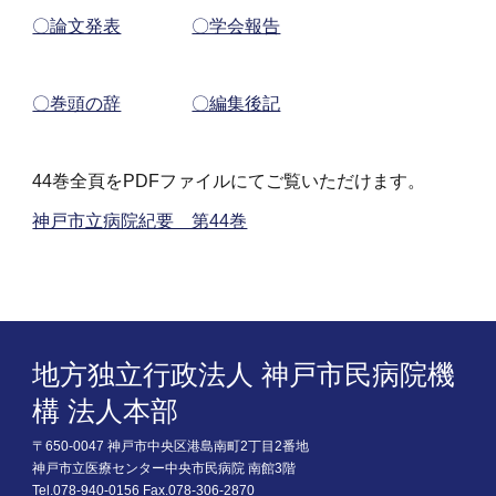
〇論文発表
〇学会報告
〇巻頭の辞
〇編集後記
44巻全頁をPDFファイルにてご覧いただけます。
神戸市立病院紀要 第44巻
地方独立行政法人 神戸市民病院機
構 法人本部
〒650-0047 神戸市中央区港島南町2丁目2番地
神戸市立医療センター中央市民病院 南館3階
Tel.078-940-0156 Fax.078-306-2870