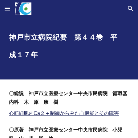
Skip to main content
Skip to navigation
神戸市立病院紀要 第４
４
巻 平
成
１７
年
〇
総説 神戸市立
医療センター中央市民病院 循環器
内科 木 原 康 樹
心筋細胞内Ca２＋制御からみた心機能とその障害
〇原著 神戸市立医療センター中央市民病院 小児