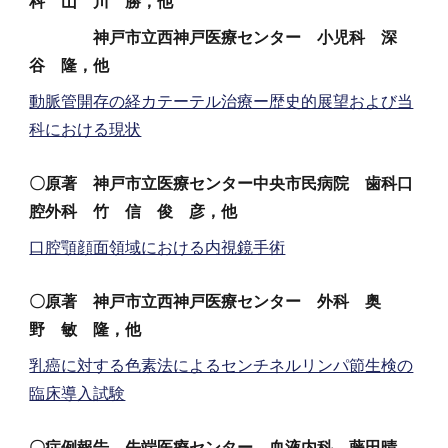
科 山 川 勝，他
神戸市立西神戸医療センター 小児科 深
谷 隆，他
動脈管開存の経カテーテル治療ー歴史的展望および当
科における現状
〇原著 神戸市立医療センター中央市民病院 歯科口
腔外科 竹 信 俊 彦，他
口腔顎顔面領域における内視鏡手術
〇原著 神戸市立西神戸医療センター 外科 奥
野 敏 隆，他
乳癌に対する色素法によるセンチネルリンパ節生検の
臨床導入試験
〇症例報告 先端医療センター 血液内科 藤田晴