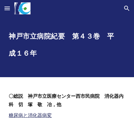
Skip to main content
Skip to navigation
神戸市立病院紀要 第４
３
巻 平
成
１６
年
〇
総説 神戸市立医療センター西市民病院
消化器内
科
切 塚 敬 冶，他
糖尿病と消化器病変