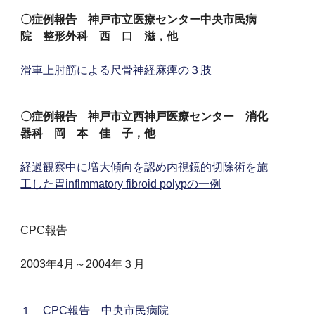
〇症例報告 神戸市立医療センター中央市民病
院 整形外科 西 口 滋，他
滑車上肘筋による尺骨神経麻痺の３肢
〇症例報告 神戸市立西神戸医療センター 消化
器科 岡 本 佳 子，他
経過観察中に増大傾向を認め内視鏡的切除術を施
工した胃inflmmatory fibroid polypの一例
CPC報告
2003年4月～2004年３月
１ CPC報告 中央市民病院