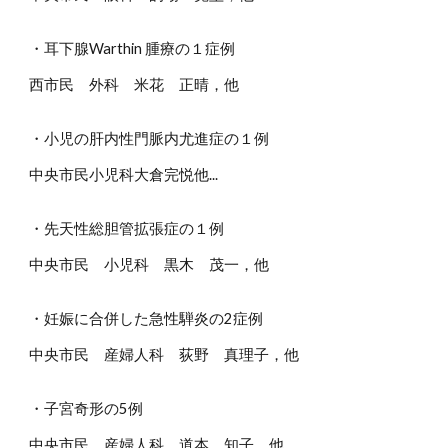
・耳下腺Warthin 腫療の１症例
西市民 外科 米花 正晴，他
・小児の肝内性門脈内尤進症の１例
中央市民小児科大倉完悦他...
・先天性総胆管拡張症の１例
中央市民 小児科 黒木 茂一，他
・妊娠に合併した急性騨炎の2症例
中央市民 産婦人科 荻野 真理子，他
・子宮奇形の5例
中央市民 産婦人科 道本 知子，他