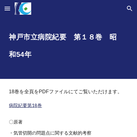
Skip to main content
Skip to navigation
神戸市立病院紀要 第１
８
巻 昭
和5
4
年
1
8
巻を全頁をPDFファイルにてご覧いただけます。
病院紀要第1
8
巻
〇原著
・気管切開の問題点に関する文献的考察