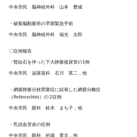
中央市民 脳神経外科 山本 豊城
・破裂脳動脈癌の早期緊急手術
中央市民 脳神経外科 福光 太郎
〇症例報告
・腎結石を伴った下大静脈後尿管の1例
中央市民 泌尿器科 石川 英二，他
・網膜静脈分枝閉塞症に続発した網膜分離症
（Retinoschisis）の 2症例
中央市民 眼科 鈴木 まち子，他
・乳頭血管炎の症例
中央市民 眼科 的場 寛圭，他